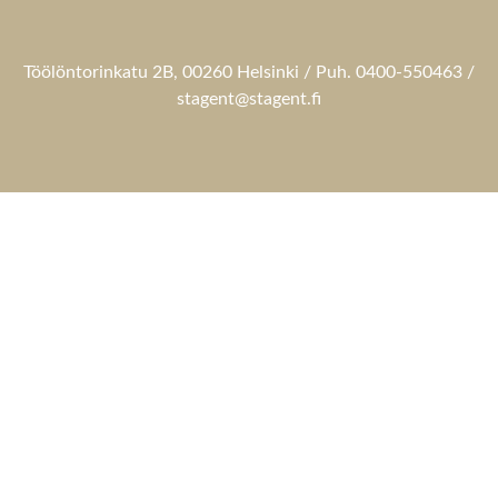
Töölöntorinkatu 2B, 00260 Helsinki / Puh. 0400-550463 /
stagent@stagent.fi