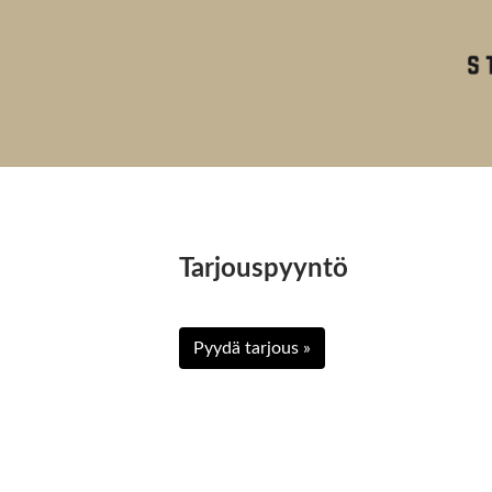
Tarjouspyyntö
Pyydä tarjous »