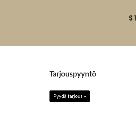
Tarjouspyyntö
Pyydä tarjous »