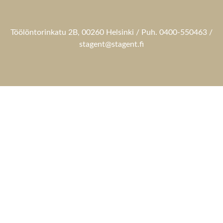
Töölöntorinkatu 2B, 00260 Helsinki / Puh. 0400-550463 /
stagent@stagent.fi