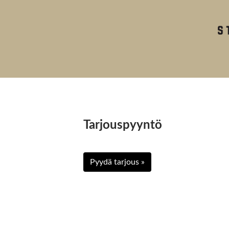
Tarjouspyyntö
Pyydä tarjous »