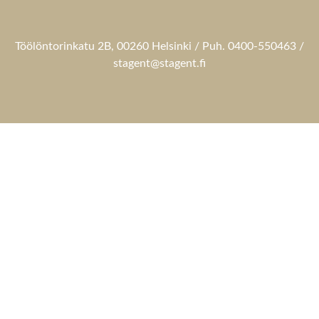
Töölöntorinkatu 2B, 00260 Helsinki / Puh. 0400-550463 /
stagent@stagent.fi