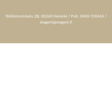
Töölöntorinkatu 2B, 00260 Helsinki / Puh. 0400-550463 /
stagent@stagent.fi