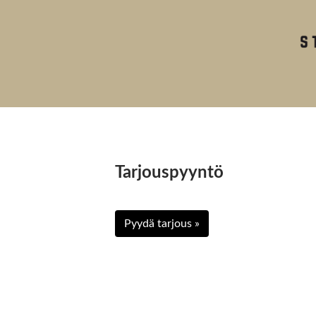
Tarjouspyyntö
Pyydä tarjous »