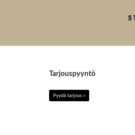
Tarjouspyyntö
Pyydä tarjous »