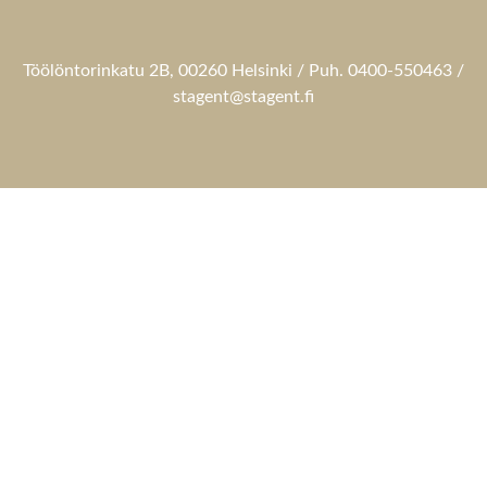
Töölöntorinkatu 2B, 00260 Helsinki / Puh. 0400-550463 /
stagent@stagent.fi