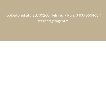
Töölöntorinkatu 2B, 00260 Helsinki / Puh. 0400-550463 /
stagent@stagent.fi