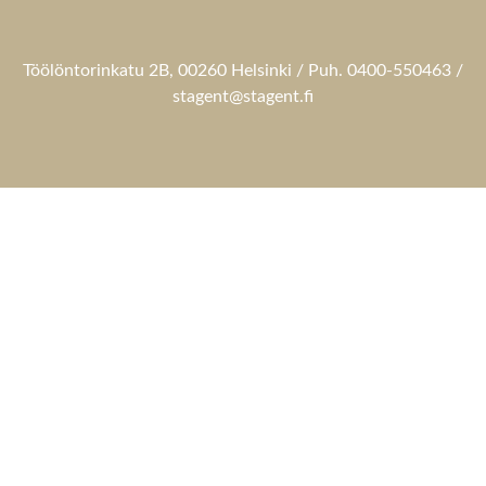
Töölöntorinkatu 2B, 00260 Helsinki / Puh. 0400-550463 /
stagent@stagent.fi