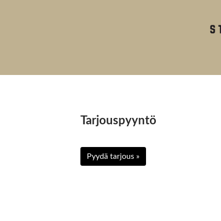
Tarjouspyyntö
Pyydä tarjous »