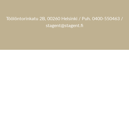
Töölöntorinkatu 2B, 00260 Helsinki / Puh. 0400-550463 /
stagent@stagent.fi