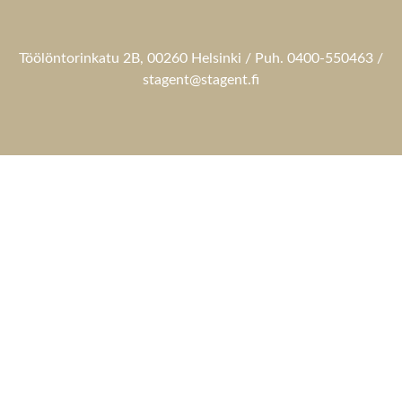
Töölöntorinkatu 2B, 00260 Helsinki / Puh. 0400-550463 /
stagent@stagent.fi