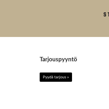
Tarjouspyyntö
Pyydä tarjous »