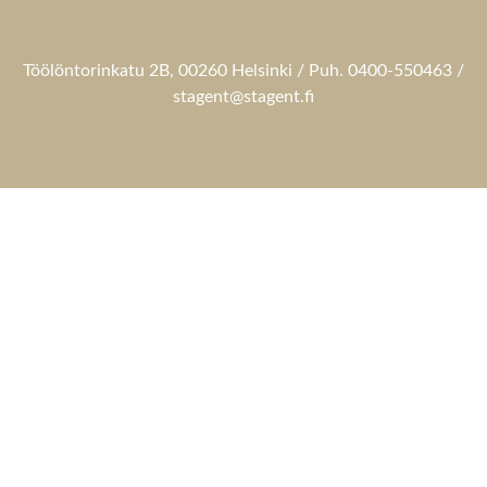
Töölöntorinkatu 2B, 00260 Helsinki / Puh. 0400-550463 /
stagent@stagent.fi