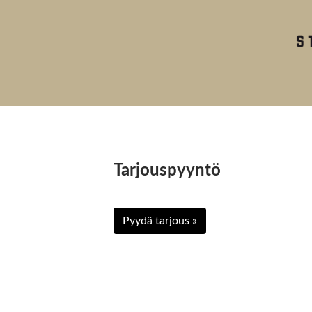
Tarjouspyyntö
Pyydä tarjous »