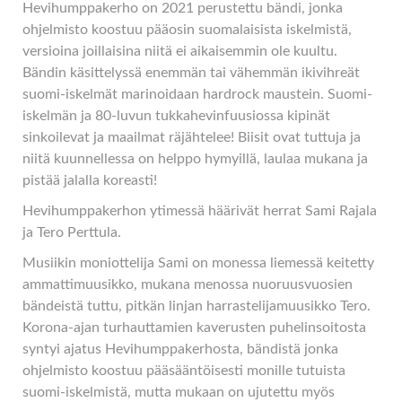
Hevihumppakerho on 2021 perustettu bändi, jonka
ohjelmisto koostuu pääosin suomalaisista iskelmistä,
versioina joillaisina niitä ei aikaisemmin ole kuultu.
Bändin käsittelyssä enemmän tai vähemmän ikivihreät
suomi-iskelmät marinoidaan hardrock maustein. Suomi-
iskelmän ja 80-luvun tukkahevinfuusiossa kipinät
sinkoilevat ja maailmat räjähtelee! Biisit ovat tuttuja ja
niitä kuunnellessa on helppo hymyillä, laulaa mukana ja
pistää jalalla koreasti!
Hevihumppakerhon ytimessä häärivät herrat Sami Rajala
ja Tero Perttula.
Musiikin moniottelija Sami on monessa liemessä keitetty
ammattimuusikko, mukana menossa nuoruusvuosien
bändeistä tuttu, pitkän linjan harrastelijamuusikko Tero.
Korona-ajan turhauttamien kaverusten puhelinsoitosta
syntyi ajatus Hevihumppakerhosta, bändistä jonka
ohjelmisto koostuu pääsääntöisesti monille tutuista
suomi-iskelmistä, mutta mukaan on ujutettu myös