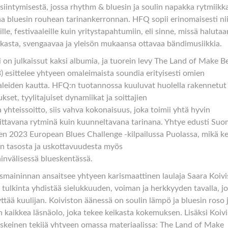
esiintymisestä, jossa rhythm & bluesin ja soulin napakka rytmiikk
a bluesin rouhean tarinankerronnan. HFQ sopii erinomaisesti ni
ille, festivaaleille kuin yritystapahtumiin, eli sinne, missä halutaa
kasta, svengaavaa ja yleisön mukaansa ottavaa bändimusiikkia.
 on julkaissut kaksi albumia, ja tuorein levy The Land of Make B
) esittelee yhtyeen omaleimaista soundia erityisesti omien
leiden kautta. HFQ:n tuotannossa kuuluvat huolella rakennetut
ukset, tyylitajuiset dynamiikat ja soittajien
 yhteissoitto, siis vahva kokonaisuus, joka toimii yhtä hyvin
ittavana rytminä kuin kuunneltavana tarinana. Yhtye edusti Su
n 2023 European Blues Challenge -kilpailussa Puolassa, mikä k
 tasosta ja uskottavuudesta myös
invälisessä blueskentässä.
ismaininnan ansaitsee yhtyeen karismaattinen laulaja Saara Koivi
 tulkinta yhdistää sielukkuuden, voiman ja herkkyyden tavalla, j
ttää kuulijan. Koiviston äänessä on soulin lämpö ja bluesin roso 
 kaikkea läsnäolo, joka tekee keikasta kokemuksen. Lisäksi Koivi
skeinen tekijä yhtyeen omassa materiaalissa: The Land of Make