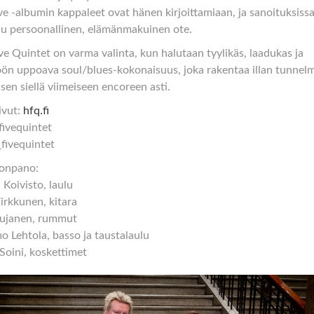
ve -albumin kappaleet ovat hänen kirjoittamiaan, ja sanoituksiss
u persoonallinen, elämänmakuinen ote.
ve Quintet on varma valinta, kun halutaan tyylikäs, laadukas ja
öön uppoava soul/blues-kokonaisuus, joka rakentaa illan tunnelm
 sen siellä viimeiseen encoreen asti.
ivut:
hfq.fi
ifivequintet
i_fivequintet
onpano:
 Koivisto, laulu
Virkkunen, kitara
Hujanen, rummut
 Lehtola, basso ja taustalaulu
Soini, koskettimet