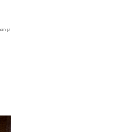
a
an ja