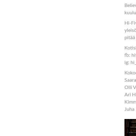
Belie
kuulu
Hi-Fi
yleis
pitää
Kotis
fb: h
ig: h
Koko
Saara
Olli 
Ari 
Kimmo
Juha 