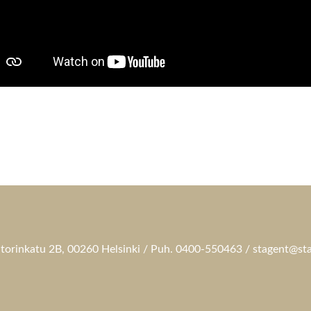
torinkatu 2B, 00260 Helsinki / Puh. 0400-550463 / stagent@sta