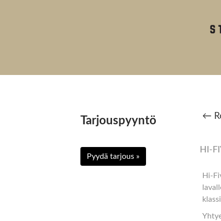
← Ro
Tarjouspyyntö
HI-F
Pyydä tarjous »
Hi-Fi
laval
klass
Yhtye