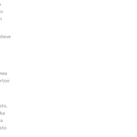
a
in
n
elieve
omea
ertoo
sto,
oka
ja
sto