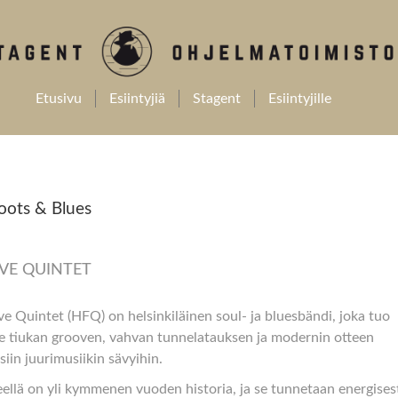
Etusivu
Esiintyjiä
Stagent
Esiintyjille
ots & Blues
IVE QUINTET
ve Quintet (HFQ) on helsinkiläinen soul- ja bluesbändi, joka tuo
le tiukan grooven, vahvan tunnelatauksen ja modernin otteen
isiin juurimusiikin sävyihin.
ellä on yli kymmenen vuoden historia, ja se tunnetaan energises