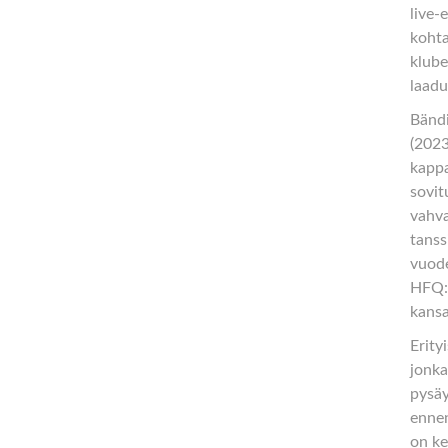
live-
kohta
klube
laadu
Bändi
(2023
kappa
sovit
vahva
tanss
vuode
HFQ:n
kansa
Erity
jonka
pysäy
ennen
on ke