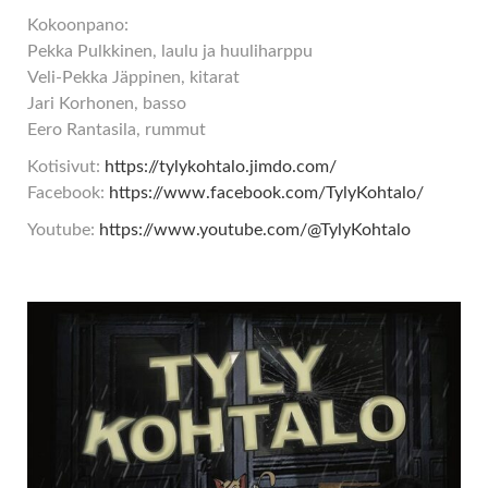
Kokoonpano:
Pekka Pulkkinen, laulu ja huuliharppu
Veli-Pekka Jäppinen, kitarat
Jari Korhonen, basso
Eero Rantasila, rummut
Kotisivut:
https://tylykohtalo.jimdo.com/
Facebook:
https://www.facebook.com/TylyKohtalo/
Youtube:
https://www.youtube.com/@TylyKohtalo