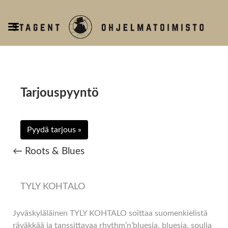
T
o
g
g
l
e
Tarjouspyyntö
n
a
v
Pyydä tarjous »
i
g
← Roots & Blues
a
t
i
TYLY KOHTALO
o
n
Jyväskyläläinen TYLY KOHTALO soittaa suomenkielistä
räväkkää ja tanssittavaa rhythm’n’bluesia, bluesia, soulia