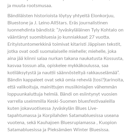
ja muuta rootsmusaa.
Bändiläisten historioista löytyy yhtyeitä Elonkorjuu,
Bluestone ja J. Leino AllStars. Eräs journalistinen
luonnehdinta bändistä: ”Jyväskyläläinen Tyly Kohtalo on
vääntänyt suomibluesia jo kunniakkaat 27 vuotta.
Erityistuntomerkkinä toimivat kitaristi Jäppisen tekstit,
jotka ovat oodi suomalaiselle miehelle; miehelle, joka
aina jää kiinni salaa nurkan takana naukatusta Kossusta,
kasvaa tossun alla, opiskelee mykkäkoulussa, saa
kotiläksytystä ja nauttii säännösteltyä rakkauselämää”.
Bändin kappaleet ovat sekä omia reheviä (tosi?)tarinoita,
että valikoituja, mainittujen musiikinlajien vähemmän
loppuunkaluttuja helmiä. Bändi on esiintynyt vuosien
varrella useimmilla Keski-Suomen bluesfestivaaleilla
kuten jokavuotisessa Jyväskylän Blues Live-
tapahtumassa ja Korpilahden Satamabluesissa useana
vuotena, sekä Kauhajoen Bluesrupiamassa , Kuopion
Satamabluesissa ja Pieksämäen Winter Bluesissa.