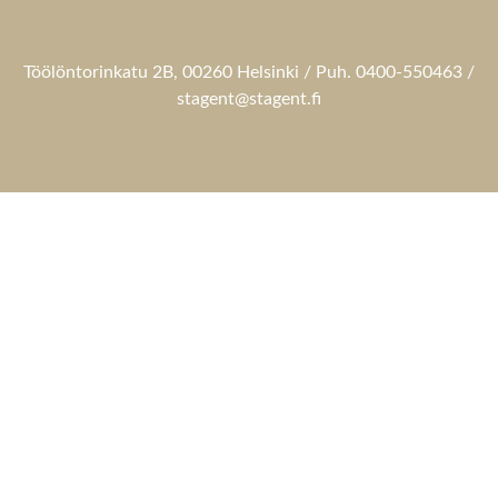
Töölöntorinkatu 2B, 00260 Helsinki / Puh. 0400-550463 /
stagent@stagent.fi