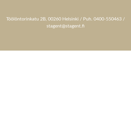
Töölöntorinkatu 2B, 00260 Helsinki / Puh. 0400-550463 /
stagent@stagent.fi