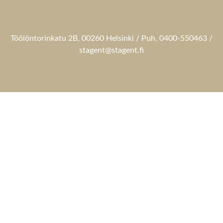
Töölöntorinkatu 2B, 00260 Helsinki / Puh. 0400-550463 /
stagent@stagent.fi