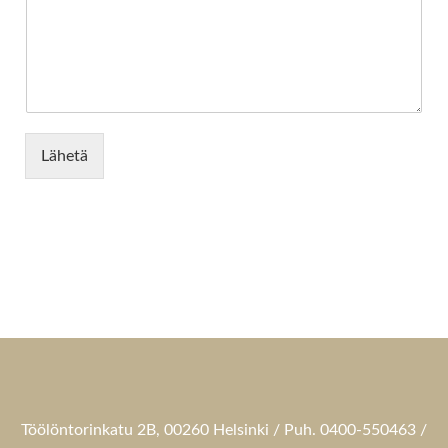
Lähetä
Töölöntorinkatu 2B, 00260 Helsinki / Puh. 0400-550463 /