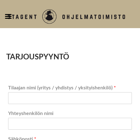
T
o
g
g
l
e
TARJOUSPYYNTÖ
n
a
v
i
Tilaajan nimi (yritys / yhdistys / yksityishenkilö)
*
g
a
t
i
Yhteyshenkilön nimi
o
n
Sähköposti
*