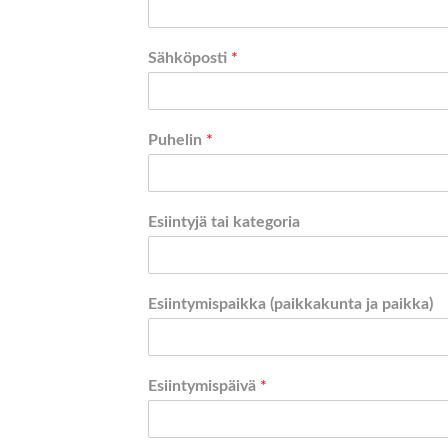
Sähköposti
*
Puhelin
*
Esiintyjä tai kategoria
Esiintymispaikka (paikkakunta ja paikka)
Esiintymispäivä
*