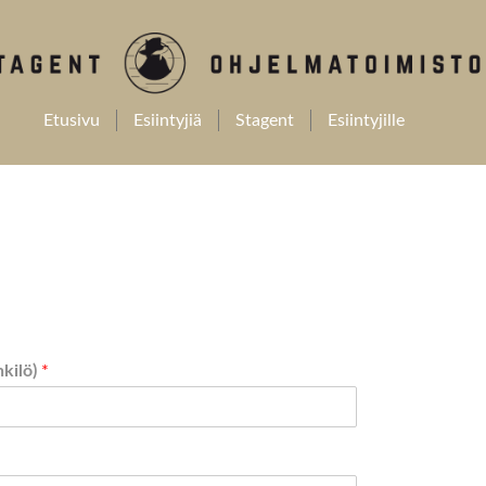
Etusivu
Esiintyjiä
Stagent
Esiintyjille
nkilö)
*