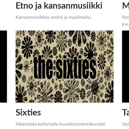
Etno ja kansanmusiikki
M
Kansanmusiikkia meiltä ja maailmalta.
Ryt
jne
Sixties
T
Aikamatka kultaiselle kuusikymmentäluvulle!
Isk