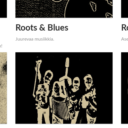
Roots & Blues
R
Juurevaa musiikkia.
Ase
n!