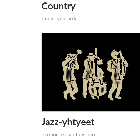
Country
Countrymusiikki
Jazz-yhtyeet
Perinnejazzista fuusioon.