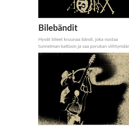
Bilebändit
Hyvät bileet kruunaa bändi, joka nostaa
tunnelman kattoon ja saa porukan viihtymää