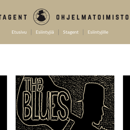
Etusivu
Esiintyjiä
Stagent
Esiintyjille