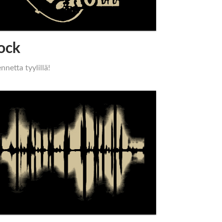
ock
nnetta tyylillä!