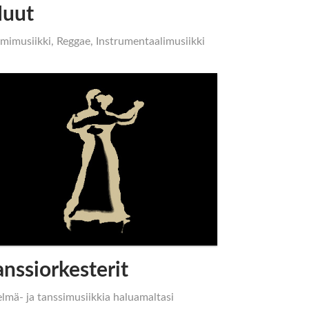
uut
mimusiikki, Reggae, Instrumentaalimusiikki
.
anssiorkesterit
elmä- ja tanssimusiikkia haluamaltasi