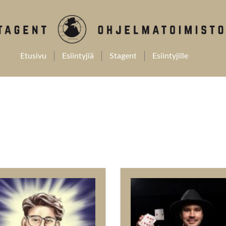
Etusivu
Esiintyjiä
Stagent
Esiintyjille