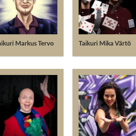
aikuri Markus Tervo
Taikuri Mika Värtö